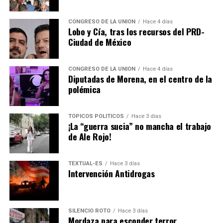
requerido, y lo que pagan los platos rotos, como
siempre, son los vecinos y colonos.
CONGRESO DE LA UNIÓN
Hace 4 días
Lobo y Cía, tras los recursos del PRD-
Ciudad de México
No le busquen tres pies al gato, pero el responsable del
colapso de la bomba es el Consejo Directivo de SAPASA,
encabezado por el presidente municipal
Pedro
CONGRESO DE LA UNIÓN
Hace 4 días
Diputadas de Morena, en el centro de la
Rodríguez Villegas
.
polémica
El director general,
Marco Antonio Pérez Reyes
, es el
secretario técnico del Consejo Directivo, pero no tiene
TÓPICOS POLÍTICOS
Hace 3 días
¡La “guerra sucia” no mancha el trabajo
injerencia alguna ni poder de decisión.
de Ale Rojo!
Rodríguez Villegas
tiene la responsabilidad de la
administración y operación del Consejo Directivo de
TEXTUAL-ES
Hace 3 días
Intervención Antidrogas
SAPASA, así de fácil y sencillo.
El personal de SAPASA hace milagros para mantener en
buen estado y operando lo mejor posible para resolver
SILENCIO ROTO
Hace 3 días
la problemática del desabasto de agua.
Mordaza para esconder terror