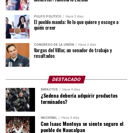
Para muchos especialistas, el colapso de la bomba se
debió a la falta de mantenimiento preventivo.
PULPO POLÍTICO
Hace 2 días
El pueblo manda: Ve lo que quiere y escoge a
quién creer
Para este tipo de labores se cuenta con el Programa de
Obras Anual, mejor conocido como el POA.
CONGRESO DE LA UNIÓN
Hace 2 días
El POA (Plan Operativo Anual) y el presupuesto son
Vargas del Villar, un senador de trabajo y
resultados
herramientas de gestión que se vinculan para planificar
las metas de una organización y asignar los recursos
financieros necesarios para cumplirlas en un periodo de
12 meses.
DESTACADO
IMPACTUS
Hace 4 días
Asimismo, el POA define las acciones y objetivos,
¿Sedena debería adquirir productos
mientras que el presupuesto establece los fondos
terminados?
autorizados para ejecutarlos.
Todo indica que no hubo mantenimiento de manera
NACIONAL
Hace 3 días
Con Isaac Montoya se siente seguro el
correcta, ya sea por omisión, no hubo un programa
pueblo de Naucalpan
específico o simplemente no ejercieron el presupuesto