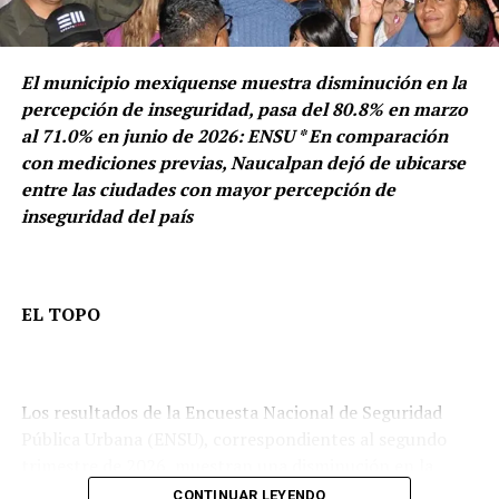
condiciones de seguridad para quienes diariamente
transitan por la zona.
El municipio mexiquense muestra disminución en la
percepción de inseguridad, pasa del 80.8% en marzo
al 71.0% en junio de 2026: ENSU * En comparación
con mediciones previas, Naucalpan dejó de ubicarse
entre las ciudades con mayor percepción de
inseguridad del país
EL TOPO
Los resultados de la Encuesta Nacional de Seguridad
Pública Urbana (ENSU), correspondientes al segundo
trimestre de 2026, muestran una disminución en la
percepción de inseguridad de la población de 18 años y
CONTINUAR LEYENDO