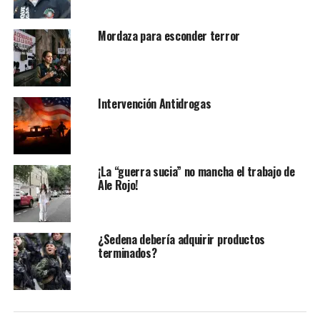
Los 26, de acuerdo con las autoridades, desde prisión
Mordaza para esconder terror
amenazaron a funcionarios y extendieron redes de
corrupción e intimidación.
García Harfuch revela que tráfico de personas,
homicidios, delitos con arma de fuego, delincuencia
Intervención Antidrogas
organizada y lavado de dinero son algunos de los delitos
por los que contaban con órdenes de extradición de
Estados Unidos.
¡La “guerra sucia” no mancha el trabajo de
Fueron capturados en México por privar de la vida a
Ale Rojo!
personas inocentes, coordinar ataques contra
funcionarios, producir y distribuir drogas y generar
violencia en comunidades enteras.
¿Sedena debería adquirir productos
terminados?
Es de resaltar que varios de los 26 criminales ya habían
obtenido amparos para permanecer en cárceles de baja
seguridad, mientras que otros, recluidos en centros
penales federales, aguardaban resoluciones similares