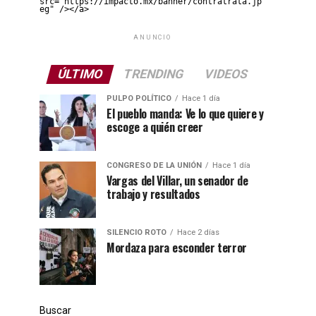
src="https://impacto.mx/banner/contratrata.jp
eg" /></a>
ANUNCIO
ÚLTIMO
TRENDING
VIDEOS
PULPO POLÍTICO
Hace 1 día
El pueblo manda: Ve lo que quiere y
escoge a quién creer
CONGRESO DE LA UNIÓN
Hace 1 día
Vargas del Villar, un senador de
trabajo y resultados
SILENCIO ROTO
Hace 2 días
Mordaza para esconder terror
Buscar