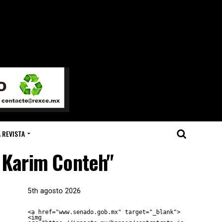
 REVISTA
l Karim Conteh"
5th agosto 2026
<a href="www.senado.gob.mx" target="_blank">
<img 