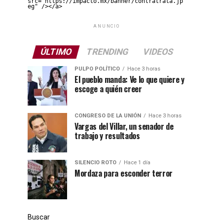
src="https://impacto.mx/banner/contratrata.jp
eg" /></a>
ANUNCIO
ÚLTIMO
TRENDING
VIDEOS
PULPO POLÍTICO
Hace 3 horas
El pueblo manda: Ve lo que quiere y
escoge a quién creer
CONGRESO DE LA UNIÓN
Hace 3 horas
Vargas del Villar, un senador de
trabajo y resultados
SILENCIO ROTO
Hace 1 día
Mordaza para esconder terror
Buscar