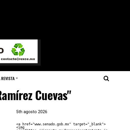
 REVISTA
 Ramírez Cuevas"
5th agosto 2026
<a href="www.senado.gob.mx" target="_blank">
<img 