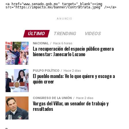
<a href="www.senado.gob.mx" target="_blank"><img 
src="https://impacto.mx/banner/contratrata.jpeg" /></a>
ANUNCIO
ÚLTIMO
TRENDING
VIDEOS
NACIONAL
Hace 6 horas
La recuperación del espacio público genera
bienestar: Janecarlo Lozano
PULPO POLÍTICO
Hace 2 días
El pueblo manda: Ve lo que quiere y escoge a
quién creer
CONGRESO DE LA UNIÓN
Hace 2 días
Vargas del Villar, un senador de trabajo y
resultados