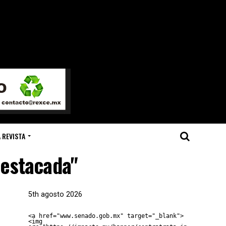
 REVISTA
destacada"
5th agosto 2026
<a href="www.senado.gob.mx" target="_blank">
<img 