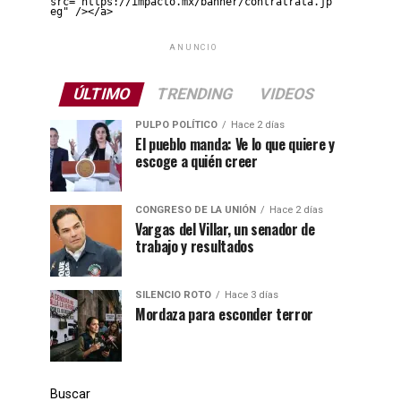
src="https://impacto.mx/banner/contratrata.jp
eg" /></a>
ANUNCIO
ÚLTIMO
TRENDING
VIDEOS
PULPO POLÍTICO
Hace 2 días
El pueblo manda: Ve lo que quiere y
escoge a quién creer
CONGRESO DE LA UNIÓN
Hace 2 días
Vargas del Villar, un senador de
trabajo y resultados
SILENCIO ROTO
Hace 3 días
Mordaza para esconder terror
Buscar