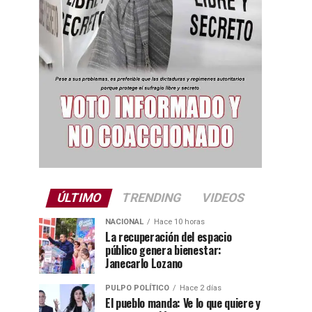
ÚLTIMO
TRENDING
VIDEOS
NACIONAL
Hace 10 horas
La recuperación del espacio
público genera bienestar:
Janecarlo Lozano
PULPO POLÍTICO
Hace 2 días
El pueblo manda: Ve lo que quiere y