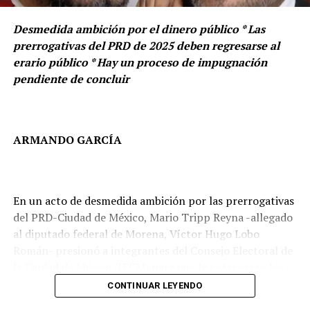
Desmedida ambición por el dinero público * Las
prerrogativas del PRD de 2025 deben regresarse al
erario público * Hay un proceso de impugnación
pendiente de concluir
ARMANDO GARCÍA
En un acto de desmedida ambición por las prerrogativas
del PRD-Ciudad de México, Mario Tripp Reyna -allegado
al diputado federal de Morena, Víctor Hugo Lobo
LEGISLADORAS SE DEFIENDEN
Román- presionó a integrantes del Consejo Electoral de
la Ciudad de México (IECM) para que le entregaran los
Nayeli Salvatori asegura que el video fue sacado de
recursos del partido.
contexto.
CONTINUAR LEYENDO
“La política debe traducirse en resultados, propuestas y
soluciones concretas para las familias mexicanas”, la