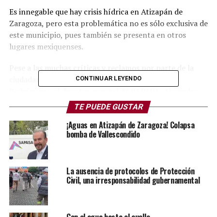
Es innegable que hay crisis hídrica en Atizapán de
Zaragoza, pero esta problemática no es sólo exclusiva de
este municipio, pues también se presenta en otros
lugares mexiquenses.
Pese a las muchas críticas y reclamos por parte de la
ciudadanía en diversas colonias, el alcalde Pedro
CONTINUAR LEYENDO
Rodríguez y el director general de SAPASA, Alejandro
Vences, hacen hasta lo imposible para atender la
TE PUEDE GUSTAR
demanda del vital líquido.
¡Aguas en Atizapán de Zaragoza! Colapsa
bomba de Vallescondido
Lamentablemente las buenas noticias no son noticia,
pero hay que reconocer que el personal de SAPASA hace
trabajos de desazolve para evitar inundaciones, con el
fin también de mantener un municipio limpio y libre de
La ausencia de protocolos de Protección
Civil, una irresponsabilidad gubernamental
desechos.