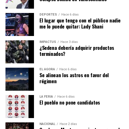
Alessandra Rojo de la Vega hace un exhorto para realizar
DEPORTES
Hace 6 días
un trabajo conjunto.
El lugar que tengo con el público nadie
me lo puede quitar: Lady Shani
Hasta la fecha todavía es un misterio el motivo de la
IMPACTUS
Hace 3 días
renuncia de
Alfredo Vázquez
… pero es de sabios
¿Sedena debería adquirir productos
terminados?
cambiar de opinión y la decisión está en el escritorio de
Pedro Rodríguez
.
EL ÁGORA
Hace 6 días
Se alinean los astros en favor del
régimen
LA FERIA
Hace 6 días
El pueblo no pone candidatos
NACIONAL
Hace 2 días