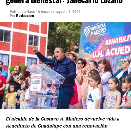
Publicado
Hace 16 horas
en
agosto 8, 2026
Por
Redacción
El alcalde de la Gustavo A. Madero devuelve vida a
Jorge Amador señala que “se piensa que se deben quitar
Acueducto de Guadalupe con una renovación
a los policías corruptos, pero es el modelo es el