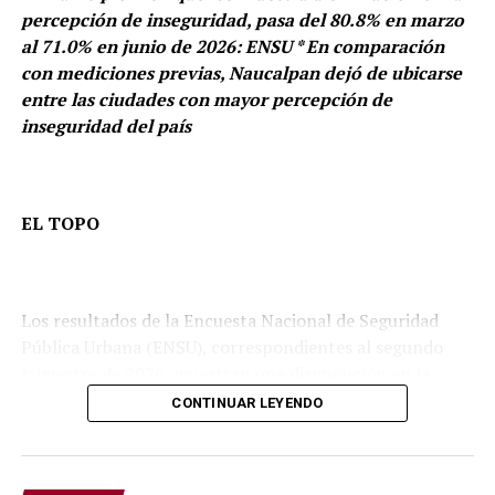
percepción de inseguridad, pasa del 80.8% en marzo
al 71.0% en junio de 2026: ENSU * En comparación
con mediciones previas, Naucalpan dejó de ubicarse
entre las ciudades con mayor percepción de
inseguridad del país
EL TOPO
Los resultados de la Encuesta Nacional de Seguridad
Pública Urbana (ENSU), correspondientes al segundo
trimestre de 2026, muestran una disminución en la
percepción de inseguridad de la población de 18 años y
CONTINUAR LEYENDO
más residente en el municipio de Naucalpan de Juárez,
Estado de México.
La transformación también incluyó el reencarpetado de