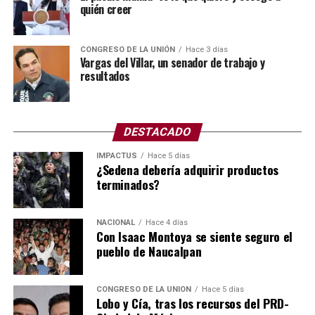
quién creer
Para este tipo de labores se cuenta con el Programa de
Obras Anual, mejor conocido como el POA.
CONGRESO DE LA UNIÓN
Hace 3 días
El POA (Plan Operativo Anual) y el presupuesto son
Vargas del Villar, un senador de trabajo y
resultados
herramientas de gestión que se vinculan para planificar
las metas de una organización y asignar los recursos
financieros necesarios para cumplirlas en un periodo de
12 meses.
DESTACADO
IMPACTUS
Hace 5 días
Asimismo, el POA define las acciones y objetivos,
¿Sedena debería adquirir productos
mientras que el presupuesto establece los fondos
terminados?
autorizados para ejecutarlos.
Todo indica que no hubo mantenimiento de manera
NACIONAL
Hace 4 días
Con Isaac Montoya se siente seguro el
correcta, ya sea por omisión, no hubo un programa
pueblo de Naucalpan
específico o simplemente no ejercieron el presupuesto
requerido, y lo que pagan los platos rotos, como
siempre, son los vecinos y colonos.
CONGRESO DE LA UNIÓN
Hace 5 días
Lobo y Cía, tras los recursos del PRD-