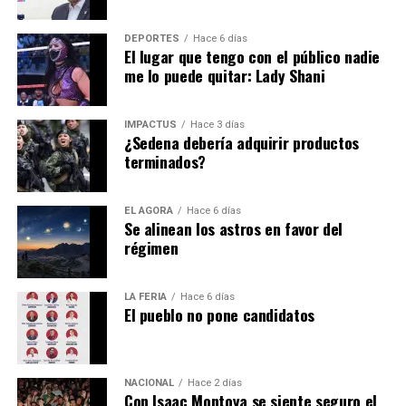
Alessandra Rojo de la Vega hace un exhorto para realizar
DEPORTES
Hace 6 días
un trabajo conjunto.
El lugar que tengo con el público nadie
me lo puede quitar: Lady Shani
Hasta la fecha todavía es un misterio el motivo de la
IMPACTUS
Hace 3 días
renuncia de
Alfredo Vázquez
… pero es de sabios
¿Sedena debería adquirir productos
terminados?
cambiar de opinión y la decisión está en el escritorio de
Pedro Rodríguez
.
EL ÁGORA
Hace 6 días
Se alinean los astros en favor del
régimen
LA FERIA
Hace 6 días
El pueblo no pone candidatos
NACIONAL
Hace 2 días
Con Isaac Montoya se siente seguro el