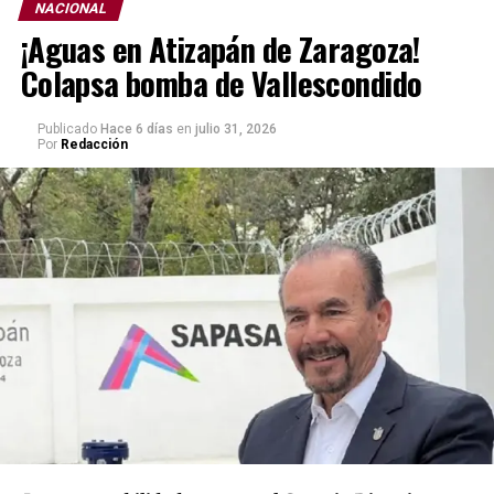
NACIONAL
¡Aguas en Atizapán de Zaragoza!
Colapsa bomba de Vallescondido
Publicado
Hace 6 días
en
julio 31, 2026
Por
Redacción
De acuerdo con la información levantada por el
Instituto Nacional de Estadística y Geografía (INEGI), el
porcentaje de personas que consideró inseguro vivir en
el municipio pasó de 80.8 % en marzo de 2026 a 71.0 %
en junio del mismo año, lo que representa una
disminución de 9.8 puntos porcentuales respecto de la
medición anterior.