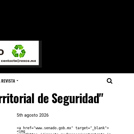
 REVISTA
rritorial de Seguridad"
5th agosto 2026
<a href="www.senado.gob.mx" target="_blank">
<img 