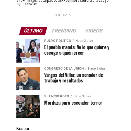
src="https://impacto.mx/banner/contratrata.jp
eg" /></a>
ANUNCIO
ÚLTIMO
TRENDING
VIDEOS
PULPO POLÍTICO
Hace 2 días
El pueblo manda: Ve lo que quiere y
escoge a quién creer
CONGRESO DE LA UNIÓN
Hace 2 días
Vargas del Villar, un senador de
trabajo y resultados
SILENCIO ROTO
Hace 3 días
Mordaza para esconder terror
Buscar