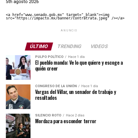
5th agosto 2026
<a href="www.senado.gob.mx" target="_blank"><img 
src="https://impacto.mx/banner/contratrata.jpeg" /></a>
ANUNCIO
ÚLTIMO
TRENDING
VIDEOS
PULPO POLÍTICO
Hace 1 día
El pueblo manda: Ve lo que quiere y escoge a
quién creer
CONGRESO DE LA UNIÓN
Hace 1 día
Vargas del Villar, un senador de trabajo y
resultados
SILENCIO ROTO
Hace 2 días
Mordaza para esconder terror