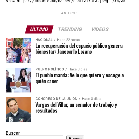
src="https://impacto.mx/banner/contratrata.jpeg" /></a>
ANUNCIO
ÚLTIMO
TRENDING
VIDEOS
NACIONAL
Hace 22 horas
La recuperación del espacio público genera
bienestar: Janecarlo Lozano
PULPO POLÍTICO
Hace 3 días
El pueblo manda: Ve lo que quiere y escoge a
quién creer
CONGRESO DE LA UNIÓN
Hace 3 días
Vargas del Villar, un senador de trabajo y
resultados
Buscar
Buscar