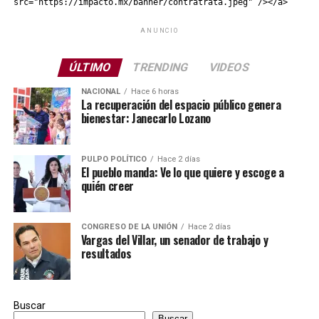
src="https://impacto.mx/banner/contratrata.jpeg" /></a>
ANUNCIO
ÚLTIMO
TRENDING
VIDEOS
NACIONAL
Hace 6 horas
La recuperación del espacio público genera
bienestar: Janecarlo Lozano
PULPO POLÍTICO
Hace 2 días
El pueblo manda: Ve lo que quiere y escoge a
quién creer
CONGRESO DE LA UNIÓN
Hace 2 días
Vargas del Villar, un senador de trabajo y
resultados
Buscar
Buscar