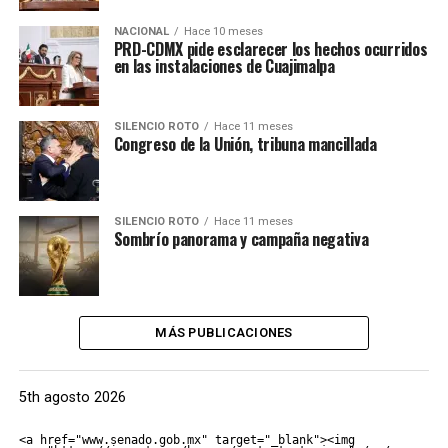
NACIONAL
Hace 10 meses
PRD-CDMX pide esclarecer los hechos ocurridos
en las instalaciones de Cuajimalpa
SILENCIO ROTO
Hace 11 meses
Congreso de la Unión, tribuna mancillada
SILENCIO ROTO
Hace 11 meses
Sombrío panorama y campaña negativa
MÁS PUBLICACIONES
5th agosto 2026
<a href="www.senado.gob.mx" target="_blank"><img 