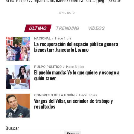
src="https://impacto.mx/banner/contratrata.jpeg" /></a>
ANUNCIO
ÚLTIMO
TRENDING
VIDEOS
NACIONAL
Hace 1 día
La recuperación del espacio público genera
bienestar: Janecarlo Lozano
PULPO POLÍTICO
Hace 3 días
El pueblo manda: Ve lo que quiere y escoge a
quién creer
CONGRESO DE LA UNIÓN
Hace 3 días
Vargas del Villar, un senador de trabajo y
resultados
Buscar
Buscar