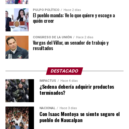
Para muchos especialistas, el colapso de la bomba se
debió a la falta de mantenimiento preventivo.
PULPO POLÍTICO
Hace 2 días
El pueblo manda: Ve lo que quiere y escoge a
quién creer
Para este tipo de labores se cuenta con el Programa de
Obras Anual, mejor conocido como el POA.
CONGRESO DE LA UNIÓN
Hace 2 días
El POA (Plan Operativo Anual) y el presupuesto son
Vargas del Villar, un senador de trabajo y
resultados
herramientas de gestión que se vinculan para planificar
las metas de una organización y asignar los recursos
financieros necesarios para cumplirlas en un periodo de
12 meses.
DESTACADO
IMPACTUS
Hace 4 días
Asimismo, el POA define las acciones y objetivos,
¿Sedena debería adquirir productos
mientras que el presupuesto establece los fondos
terminados?
autorizados para ejecutarlos.
Todo indica que no hubo mantenimiento de manera
NACIONAL
Hace 3 días
Con Isaac Montoya se siente seguro el
correcta, ya sea por omisión, no hubo un programa
pueblo de Naucalpan
específico o simplemente no ejercieron el presupuesto