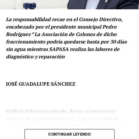
medición anterior.
Las obras representan figuras emblemáticas como Frida
La responsabilidad recae en el Consejo Directivo,
Este resultado ubica a Naucalpan entre los municipios
Kahlo, el histórico Acueducto, un águila y un tigre,
encabezado por el presidente municipal Pedro
que registraron una reducción significativa en la
convirtiendo los espacios comunes en puntos de
Rodríguez * La Asociación de Colonos de dicho
percepción de inseguridad durante el periodo de
encuentro y expresión cultural.
fraccionamiento podría quedarse hasta por 30 días
referencia y representa su nivel más bajo en los últimos
sin agua mientras SAPASA realiza las labores de
años, de acuerdo con la serie histórica de la ENSU.
diagnóstico y reparación
JOSÉ GUADALUPE SÁNCHEZ
Nadie lo hubiera imaginado, de por sí estamos en
tiempos de austeridad hídrica… y para acabarla de
amolar colapsa la bomba de Vallescondido en Atizapán
de Zaragoza.
CONTINUAR LEYENDO