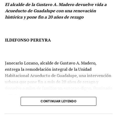
El alcalde de la Gustavo A. Madero devuelve vida a
Acueducto de Guadalupe con una renovación
histórica y pone fin a 20 años de rezago
ILDEFONSO PEREYRA
PUNTO DE REFERENCIA
La lista de los 300 líderes más influyentes de México,
Janecarlo Lozano, alcalde de Gustavo A. Madero,
publicada por Líderes Mexicanos desde hace más de dos
entrega la remodelación integral de la Unidad
décadas, es considerada un termómetro del poder e
Habitacional Acueducto de Guadalupe, una intervención
influencia en el país.
urbana que pone fin a más de 20 años de rezago y
devuelve a miles de familias un entorno digno, iluminado
La selección está basada en criterios como liderazgo
y seguro.
social, logros profesionales, impacto en políticas
CONTINUAR LEYENDO
públicas y percepción pública.
Ante más de 2 mil vecinos, el alcalde inaugura una obra
de gran alcance que transforma por completo la imagen
Para la edición 2025, la publicación destaca la