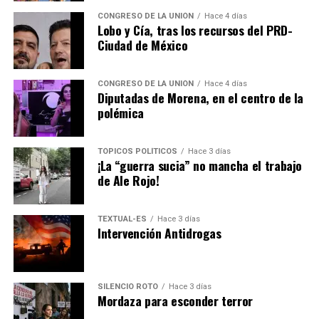
requerido, y lo que pagan los platos rotos, como
siempre, son los vecinos y colonos.
CONGRESO DE LA UNIÓN
Hace 4 días
Lobo y Cía, tras los recursos del PRD-
Ciudad de México
No le busquen tres pies al gato, pero el responsable del
colapso de la bomba es el Consejo Directivo de SAPASA,
encabezado por el presidente municipal
Pedro
CONGRESO DE LA UNIÓN
Hace 4 días
Diputadas de Morena, en el centro de la
Rodríguez Villegas
.
polémica
El director general,
Marco Antonio Pérez Reyes
, es el
secretario técnico del Consejo Directivo, pero no tiene
TÓPICOS POLÍTICOS
Hace 3 días
¡La “guerra sucia” no mancha el trabajo
injerencia alguna ni poder de decisión.
de Ale Rojo!
Rodríguez Villegas
tiene la responsabilidad de la
administración y operación del Consejo Directivo de
TEXTUAL-ES
Hace 3 días
Intervención Antidrogas
SAPASA, así de fácil y sencillo.
El personal de SAPASA hace milagros para mantener en
buen estado y operando lo mejor posible para resolver
SILENCIO ROTO
Hace 3 días
la problemática del desabasto de agua.
Mordaza para esconder terror