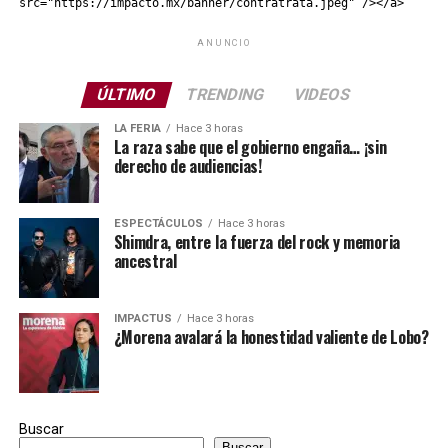
src="https://impacto.mx/banner/contratrata.jpeg" /></a>
ANUNCIO
ÚLTIMO
TRENDING
VIDEOS
LA FERIA
Hace 3 horas
La raza sabe que el gobierno engaña… ¡sin
derecho de audiencias!
ESPECTÁCULOS
Hace 3 horas
Shimdra, entre la fuerza del rock y memoria
ancestral
IMPACTUS
Hace 3 horas
¿Morena avalará la honestidad valiente de Lobo?
Buscar
Buscar