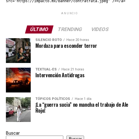
src="https://impacto.mx/banner/contratrata.jpeg" /></a>
ANUNCIO
ÚLTIMO
TRENDING
VIDEOS
SILENCIO ROTO
Hace 20 horas
Mordaza para esconder terror
TEXTUAL-ES
Hace 21 horas
Intervención Antidrogas
TÓPICOS POLÍTICOS
Hace 1 día
¡La “guerra sucia” no mancha el trabajo de Ale
Rojo!
Buscar
Buscar