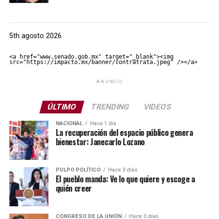
5th agosto 2026
<a href="www.senado.gob.mx" target="_blank"><img 
src="https://impacto.mx/banner/contratrata.jpeg" /></a>
ANUNCIO
ÚLTIMO
TRENDING
VIDEOS
NACIONAL
Hace 1 día
La recuperación del espacio público genera
bienestar: Janecarlo Lozano
PULPO POLÍTICO
Hace 3 días
El pueblo manda: Ve lo que quiere y escoge a
quién creer
CONGRESO DE LA UNIÓN
Hace 3 días