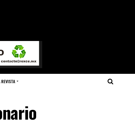
 REVISTA
onario