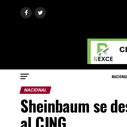
NACIONA
NACIONAL
Sheinbaum se des
al CJNG