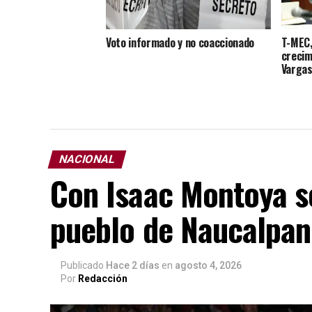
Voto informado y no coaccionado
T-MEC,
crecim
Vargas 
NACIONAL
Con Isaac Montoya se
pueblo de Naucalpan
Publicado
Hace 2 días
en
agosto 4, 2026
Por
Redacción