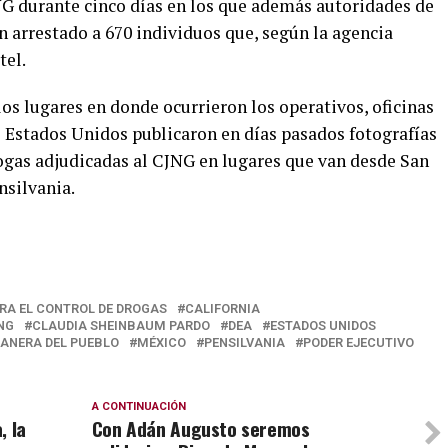
NG durante cinco días en los que además autoridades de
n arrestado a 670 individuos que, según la agencia
tel.
os lugares en donde ocurrieron los operativos, oficinas
e Estados Unidos publicaron en días pasados fotografías
ogas adjudicadas al CJNG en lugares que van desde San
nsilvania.
RA EL CONTROL DE DROGAS
CALIFORNIA
NG
CLAUDIA SHEINBAUM PARDO
DEA
ESTADOS UNIDOS
ANERA DEL PUEBLO
MÉXICO
PENSILVANIA
PODER EJECUTIVO
A CONTINUACIÓN
, la
Con Adán Augusto seremos