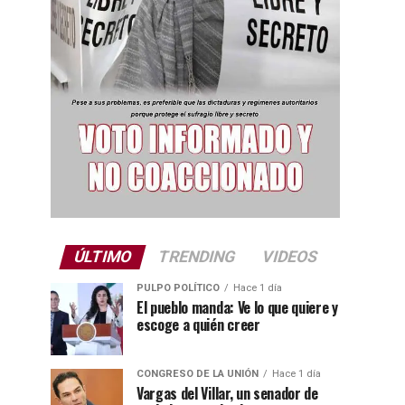
ÚLTIMO
TRENDING
VIDEOS
PULPO POLÍTICO
Hace 1 día
El pueblo manda: Ve lo que quiere y
escoge a quién creer
CONGRESO DE LA UNIÓN
Hace 1 día
Vargas del Villar, un senador de