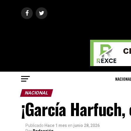
NACIONA
NACIONAL
¡García Harfuch, 
Publicado
Hace 1 mes
en
junio 28, 2026