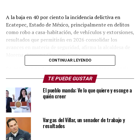
A la baja en 40 por ciento la incidencia delictiva en
Ecatepec, Estado de México, principalmente en delitos
como robo a casa-habitación, de vehículos y extorsiones,
resultados que permitirán en 2026 consolidar los
avances en materia de seguridad, afirma la alcaldesa de
Morena, Azucena Cisneros Coss.
CONTINUAR LEYENDO
En conferencia de prensa dijo que, como consecuencia
de la estrategia de seguridad municipal basada en
TE PUEDE GUSTAR
proximidad social, prevención del delito y atención a
El pueblo manda: Ve lo que quiere y escoge a
ilícitos de alto impacto, el municipio vive un año
quién creer
histórico en seguridad.
Sostuvo que hay resultados claros y verificables en
materia de seguridad porque su gobierno puso en
Vargas del Villar, un senador de trabajo y
resultados
marcha una estrategia para atender las causas de
inseguridad, fortalecer la prevención y mantener