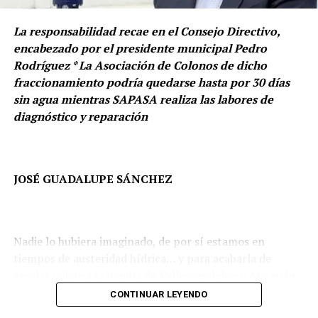
medición anterior.
Con descuentos Isaac Montoya se solidariza con
naucalpenses
La responsabilidad recae en el Consejo Directivo,
Este resultado ubica a Naucalpan entre los municipios
NO TE LO PIERDAS
encabezado por el presidente municipal Pedro
que registraron una reducción significativa en la
Isaac Montoya trabaja para dejar ‘Huellas’ y ‘legados’
Rodríguez * La Asociación de Colonos de dicho
percepción de inseguridad durante el periodo de
para la posteridad en Naucalpan
fraccionamiento podría quedarse hasta por 30 días
referencia y representa su nivel más bajo en los últimos
sin agua mientras SAPASA realiza las labores de
años, de acuerdo con la serie histórica de la ENSU.
diagnóstico y reparación
JOSÉ GUADALUPE SÁNCHEZ
Nadie lo hubiera imaginado, de por sí estamos en
tiempos de austeridad hídrica… y para acabarla de
amolar colapsa la bomba de Vallescondido en Atizapán
de Zaragoza.
CONTINUAR LEYENDO