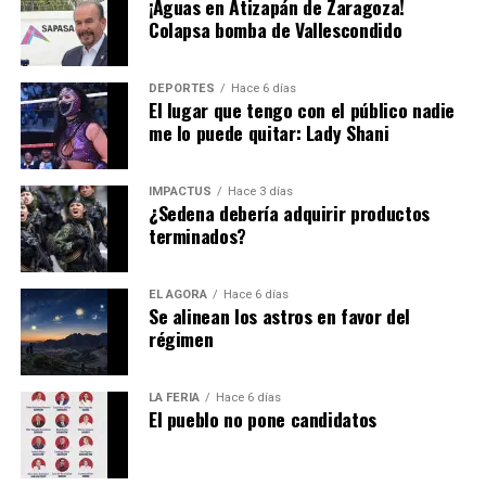
comercializan autopartes de dudosa procedencia, como
¡Aguas en Atizapán de Zaragoza!
Colapsa bomba de Vallescondido
las colonias Doctores, Buenos Aires o Peralvillo.
Alessandra Rojo de la Vega hace un exhorto para realizar
DEPORTES
Hace 6 días
un trabajo conjunto.
El lugar que tengo con el público nadie
me lo puede quitar: Lady Shani
Hasta la fecha todavía es un misterio el motivo de la
IMPACTUS
Hace 3 días
renuncia de
Alfredo Vázquez
… pero es de sabios
¿Sedena debería adquirir productos
terminados?
cambiar de opinión y la decisión está en el escritorio de
Pedro Rodríguez
.
EL ÁGORA
Hace 6 días
Se alinean los astros en favor del
régimen
LA FERIA
Hace 6 días
El pueblo no pone candidatos