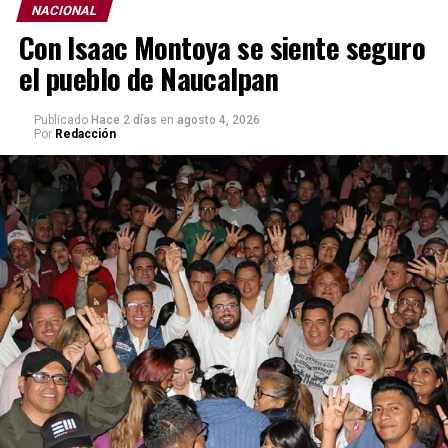
NACIONAL
Con Isaac Montoya se siente seguro
el pueblo de Naucalpan
Publicado
Hace 2 días
en
agosto 4, 2026
Por
Redacción
Mientras que en Prevención del Delito se priorizó
atención a causas familiares y comunitarias para reducir
factores de riesgo y fortalecer el tejido social, y en
acciones de alto impacto se actuó con firmeza frente a
estructuras delictivas, resultado de inteligencia