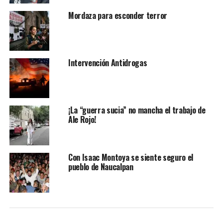
presencia permanente en territorio.
Mordaza para esconder terror
“Bajo esta visión, Ecatepec definió una estrategia
integral orientada a recuperar tranquilidad, confianza
ciudadana y orden en el espacio público”, añade.
Intervención Antidrogas
En menos de un año se logró reducir en 39 por ciento el
robo de vehículo, 36 por ciento el homicidio doloso y el
robo a casa-habitación, y el 31 por ciento las denuncias
de extorsiones.
¡La “guerra sucia” no mancha el trabajo de
Ale Rojo!
Añadió que hay una reducción consolidada del 40 por
ciento de delitos prioritarios, ya que se asumió el reto de
revertir la grave inseguridad mediante coordinación
Con Isaac Montoya se siente seguro el
institucional, reorganización de cuadrantes, más
pueblo de Naucalpan
patrullas y motocicletas, lo que mejoró tiempos de
respuesta y fortaleció el vínculo con ciudadanos.