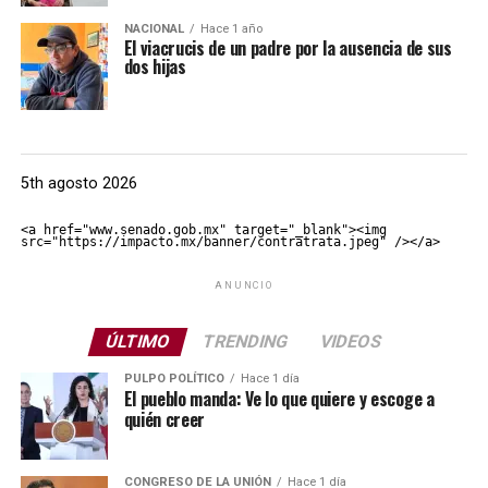
NACIONAL
Hace 1 año
El viacrucis de un padre por la ausencia de sus
dos hijas
5th agosto 2026
<a href="www.senado.gob.mx" target="_blank"><img 
src="https://impacto.mx/banner/contratrata.jpeg" /></a>
ANUNCIO
ÚLTIMO
TRENDING
VIDEOS
PULPO POLÍTICO
Hace 1 día
El pueblo manda: Ve lo que quiere y escoge a
quién creer
CONGRESO DE LA UNIÓN
Hace 1 día