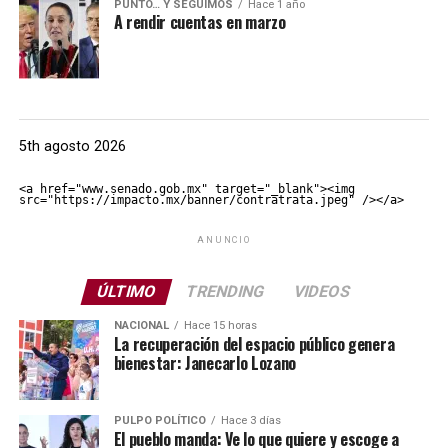
PUNTO… Y SEGUIMOS
Hace 1 año
A rendir cuentas en marzo
5th agosto 2026
<a href="www.senado.gob.mx" target="_blank"><img 
src="https://impacto.mx/banner/contratrata.jpeg" /></a>
ANUNCIO
ÚLTIMO
TRENDING
VIDEOS
NACIONAL
Hace 15 horas
La recuperación del espacio público genera
bienestar: Janecarlo Lozano
PULPO POLÍTICO
Hace 3 días
El pueblo manda: Ve lo que quiere y escoge a