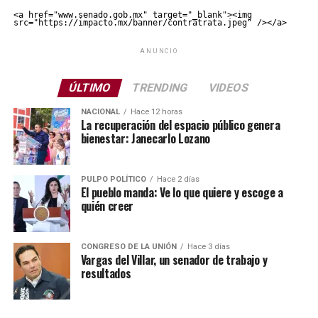
<a href="www.senado.gob.mx" target="_blank"><img 
src="https://impacto.mx/banner/contratrata.jpeg" /></a>
ANUNCIO
ÚLTIMO
TRENDING
VIDEOS
NACIONAL
Hace 12 horas
La recuperación del espacio público genera
bienestar: Janecarlo Lozano
PULPO POLÍTICO
Hace 2 días
El pueblo manda: Ve lo que quiere y escoge a
quién creer
CONGRESO DE LA UNIÓN
Hace 3 días
Vargas del Villar, un senador de trabajo y
resultados