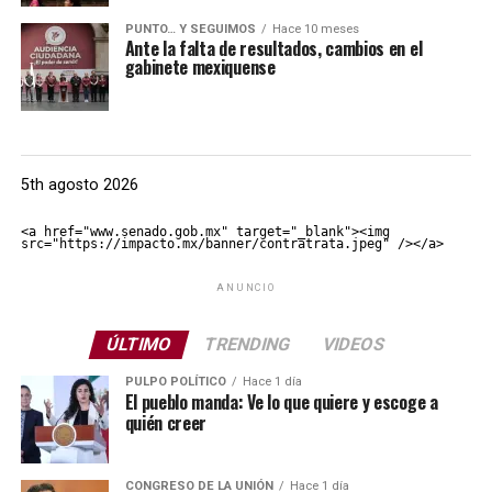
PUNTO… Y SEGUIMOS
Hace 10 meses
Ante la falta de resultados, cambios en el
gabinete mexiquense
5th agosto 2026
<a href="www.senado.gob.mx" target="_blank"><img 
src="https://impacto.mx/banner/contratrata.jpeg" /></a>
ANUNCIO
ÚLTIMO
TRENDING
VIDEOS
PULPO POLÍTICO
Hace 1 día
El pueblo manda: Ve lo que quiere y escoge a
quién creer
CONGRESO DE LA UNIÓN
Hace 1 día