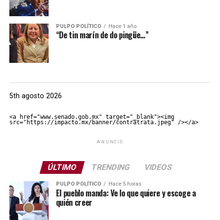
PULPO POLÍTICO
Hace 1 año
“De tin marín de do pingüe…”
5th agosto 2026
<a href="www.senado.gob.mx" target="_blank"><img 
src="https://impacto.mx/banner/contratrata.jpeg" /></a>
ANUNCIO
ÚLTIMO
TRENDING
VIDEOS
PULPO POLÍTICO
Hace 5 horas
El pueblo manda: Ve lo que quiere y escoge a
quién creer