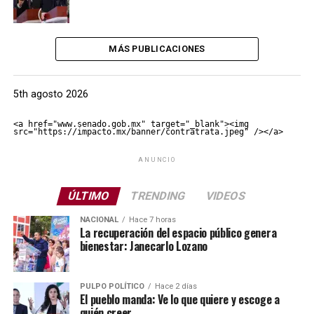
MÁS PUBLICACIONES
5th agosto 2026
<a href="www.senado.gob.mx" target="_blank"><img 
src="https://impacto.mx/banner/contratrata.jpeg" /></a>
ANUNCIO
ÚLTIMO
TRENDING
VIDEOS
NACIONAL
Hace 7 horas
La recuperación del espacio público genera
bienestar: Janecarlo Lozano
PULPO POLÍTICO
Hace 2 días
El pueblo manda: Ve lo que quiere y escoge a
quién creer