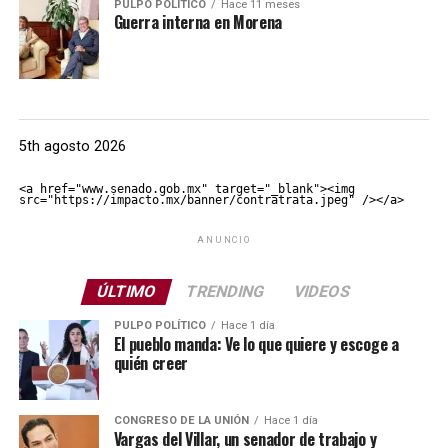
PULPO POLÍTICO
Hace 11 meses
Guerra interna en Morena
5th agosto 2026
<a href="www.senado.gob.mx" target="_blank"><img 
src="https://impacto.mx/banner/contratrata.jpeg" /></a>
ANUNCIO
ÚLTIMO
TRENDING
VIDEOS
PULPO POLÍTICO
Hace 1 día
El pueblo manda: Ve lo que quiere y escoge a
quién creer
CONGRESO DE LA UNIÓN
Hace 1 día
Vargas del Villar, un senador de trabajo y