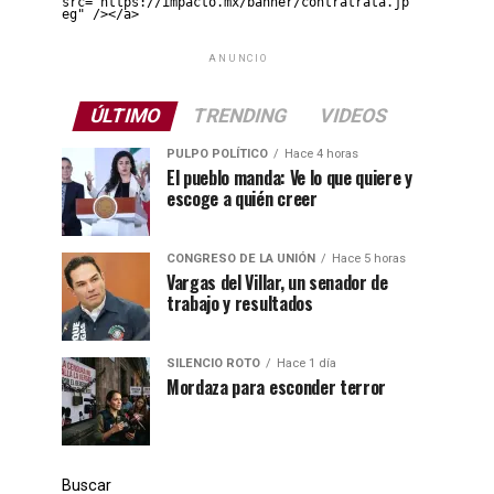
src="https://impacto.mx/banner/contratrata.jp
eg" /></a>
ANUNCIO
ÚLTIMO
TRENDING
VIDEOS
PULPO POLÍTICO
Hace 4 horas
El pueblo manda: Ve lo que quiere y
escoge a quién creer
CONGRESO DE LA UNIÓN
Hace 5 horas
Vargas del Villar, un senador de
trabajo y resultados
SILENCIO ROTO
Hace 1 día
Mordaza para esconder terror
Buscar