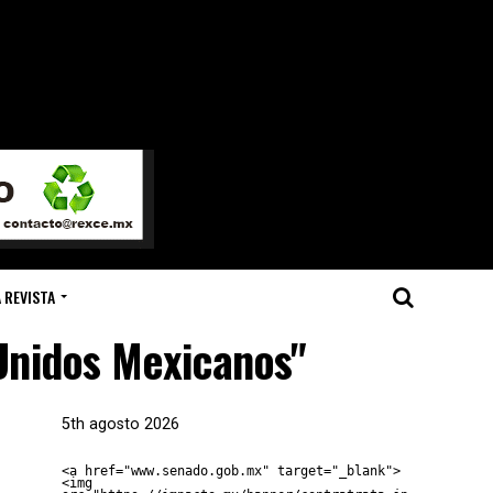
 REVISTA
 Unidos Mexicanos"
5th agosto 2026
<a href="www.senado.gob.mx" target="_blank">
<img 