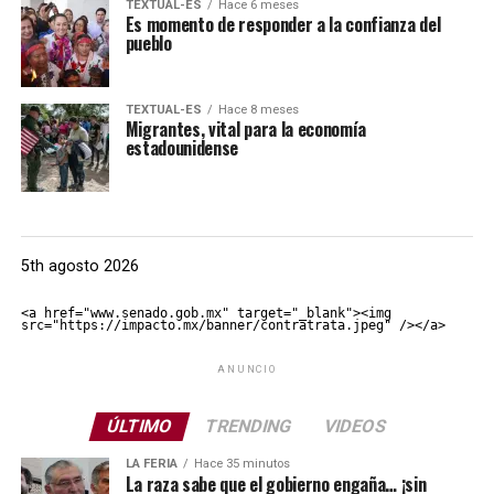
TEXTUAL-ES
Hace 6 meses
Es momento de responder a la confianza del
pueblo
TEXTUAL-ES
Hace 8 meses
Migrantes, vital para la economía
estadounidense
5th agosto 2026
<a href="www.senado.gob.mx" target="_blank"><img 
src="https://impacto.mx/banner/contratrata.jpeg" /></a>
ANUNCIO
ÚLTIMO
TRENDING
VIDEOS
LA FERIA
Hace 35 minutos
La raza sabe que el gobierno engaña… ¡sin