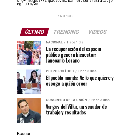
src="https://impacto.mx/banner/contratrata.jp
eg" /></a>
ANUNCIO
ÚLTIMO
TRENDING
VIDEOS
NACIONAL
Hace 1 día
La recuperación del espacio
público genera bienestar:
Janecarlo Lozano
PULPO POLÍTICO
Hace 3 días
El pueblo manda: Ve lo que quiere y
escoge a quién creer
CONGRESO DE LA UNIÓN
Hace 3 días
Vargas del Villar, un senador de
trabajo y resultados
Buscar