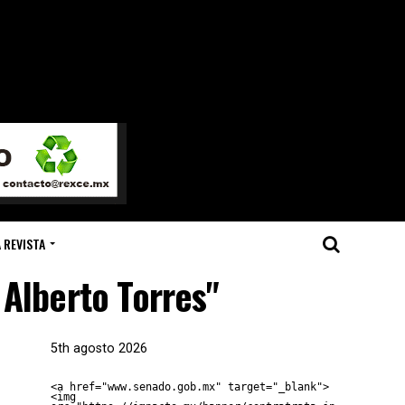
 REVISTA
 Alberto Torres"
5th agosto 2026
<a href="www.senado.gob.mx" target="_blank">
<img 