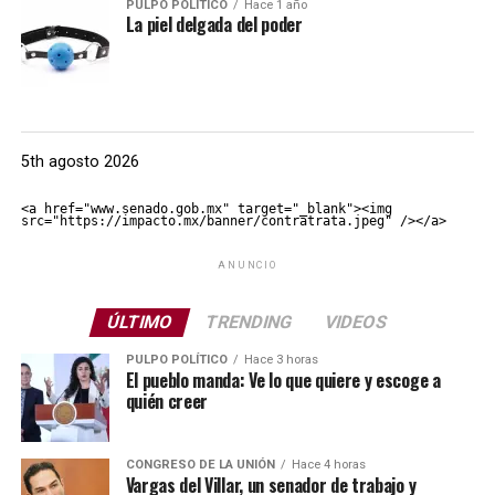
PULPO POLÍTICO
Hace 1 año
La piel delgada del poder
5th agosto 2026
<a href="www.senado.gob.mx" target="_blank"><img 
src="https://impacto.mx/banner/contratrata.jpeg" /></a>
ANUNCIO
ÚLTIMO
TRENDING
VIDEOS
PULPO POLÍTICO
Hace 3 horas
El pueblo manda: Ve lo que quiere y escoge a
quién creer
CONGRESO DE LA UNIÓN
Hace 4 horas
Vargas del Villar, un senador de trabajo y