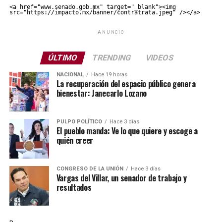
<a href="www.senado.gob.mx" target="_blank"><img 
src="https://impacto.mx/banner/contratrata.jpeg" /></a>
ANUNCIO
ÚLTIMO
TRENDING
VIDEOS
NACIONAL
Hace 19 horas
La recuperación del espacio público genera
bienestar: Janecarlo Lozano
PULPO POLÍTICO
Hace 3 días
El pueblo manda: Ve lo que quiere y escoge a
quién creer
CONGRESO DE LA UNIÓN
Hace 3 días
Vargas del Villar, un senador de trabajo y
resultados