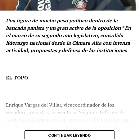
Asimismo, considera que el Poder Legislativo debe
contribuir a consolidar políticas públicas que
Una figura de mucho peso político dentro de la
garanticen mejores condiciones para combatir la
bancada panista y un gran activo de la oposición * En
delincuencia y recuperar la tranquilidad de las familias
el marco de su segundo año legislativo, consolida
mexicanas, especialmente ante el contexto que enfrenta
liderazgo nacional desde la Cámara Alta con intensa
el país en esta materia.
actividad, propuestas y defensa de las instituciones
Durante la sesión de instalación también se destacó la
relevancia de la Comisión Bicamaral de Seguridad
Nacional como un mecanismo de supervisión legislativa
EL TOPO
encargado de evaluar políticas públicas, revisar
estrategias gubernamentales y dar seguimiento a temas
prioritarios relacionados con la seguridad nacional.
Enrique Vargas del Villar, vicecoordinador de los
senadores panistas, presenta su Segundo Informe de
Actividades Legislativas, en donde se refleja una intensa
participación parlamentaria, una agenda enfocada en
seguridad, justicia, vivienda, protección de la niñez y
CONTINUAR LEYENDO