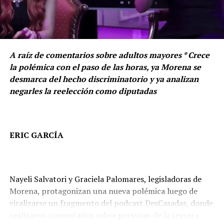
La Comisión Bicamaral de Seguridad Nacional está
integrada por tres senadores y tres diputados federales,
y cuenta con atribuciones para solicitar información,
analizar la Agenda Nacional de Riesgos, emitir
A raíz de comentarios sobre adultos mayores * Crece
recomendaciones y vigilar que las acciones en materia
la polémica con el paso de las horas, ya Morena se
de seguridad se desarrollen con apego a la legalidad, los
desmarca del hecho discriminatorio y ya analizan
derechos humanos y los principios de control
negarles la reelección como diputadas
democrático.
ERIC GARCÍA
TEMAS RELACIONADOS:
AGENDA NACIONAL DE RIESGOS
COMISIÓN BICAMARAL DE SEGURIDAD NACIONAL
DELINCUENCIA
DERECHOS HUMANOS
DESTACADA
Nayeli Salvatori y Graciela Palomares, legisladoras de
ENRIQUE VARGAS DEL VILLAR
EUGENIO SEGURA VÁZQUEZ
Morena, protagonizan una nueva polémica luego de
INSEGURIDAD
MÉXICO
PAN
PARTIDO ACCIÓN NACIONAL
PODER LEGISLATIVO
SENADO
viralizarse un fragmento del podcast DesCasadas, donde
realizaron comentarios sobre personas de la tercera
A CONTINUACIÓN