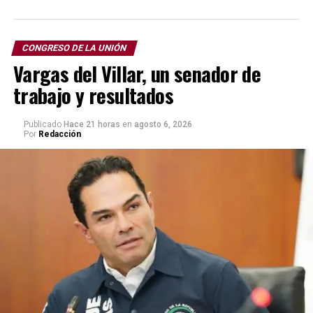
CONGRESO DE LA UNIÓN
Vargas del Villar, un senador de
trabajo y resultados
Publicado
Hace 21 horas
en
agosto 6, 2026
Por
Redacción
El senador mexiquense asegura que la seguridad pública
requiere mayores esfuerzos de coordinación entre
autoridades federales, estatales y municipales, así como
una asignación adecuada de recursos que permita
fortalecer capacidades operativas, equipamiento y
formación de los cuerpos policiales.