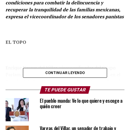
condiciones para combatir la delincuencia y
recuperar la tranquilidad de las familias mexicanas,
expresa el vicecoordinador de los senadores panistas
EL TOPO
Enrique Vargas del Villar, vicecoordinador del Grupo
CONTINUAR LEYENDO
Parlamentario del Partido Acción Nacional (PAN) en el
Senado de la República, llama a reforzar la coordinación
entre los tres niveles de gobierno y aumentar la
TE PUEDE GUSTAR
inversión destinada a las corporaciones policiacas
El pueblo manda: Ve lo que quiere y escoge a
durante la instalación de la Comisión Bicamaral de
quién creer
Seguridad Nacional, de la que forma parte como uno de
sus seis integrantes.
Vargas del Villar, un senador de trabajo y
Durante su participación, el legislador Vargas del villar