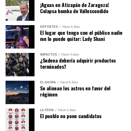
desmarca del hecho discriminatorio y ya analizan
¡Aguas en Atizapán de Zaragoza!
que les entreguen las prerrogativas, sólo habla de la
negarles la reelección como diputadas.
Colapsa bomba de Vallescondido
desmedida ambición por el dinero público, tanto de él
como del grupo que dirige Víctor Hugo Lobo Román, y
sus allegados.
DEPORTES
Hace 6 días
El lugar que tengo con el público nadie
me lo puede quitar: Lady Shani
IMPACTUS
Hace 3 días
¿Sedena debería adquirir productos
terminados?
EL ÁGORA
Hace 6 días
Se alinean los astros en favor del
régimen
LA FERIA
Hace 6 días
El pueblo no pone candidatos