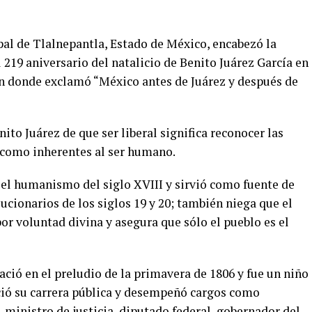
pal de Tlalnepantla, Estado de México, encabezó la
9 aniversario del natalicio de Benito Juárez García en
en donde exclamó “México antes de Juárez y después de
ito Juárez de que ser liberal significa reconocer las
 como inherentes al ser humano.
 el humanismo del siglo XVIII y sirvió como fuente de
cionarios de los siglos 19 y 20; también niega que el
r voluntad divina y asegura que sólo el pueblo es el
ció en el preludio de la primavera de 1806 y fue un niño
ició su carrera pública y desempeñó cargos como
, ministro de justicia, diputado federal, gobernador del