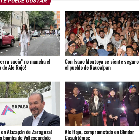
TE PUEDE GUSTAR
uerra sucia” no mancha el
Con Isaac Montoya se siente seguro
 de Ale Rojo!
el pueblo de Naucalpan
 en Atizapán de Zaragoza!
Ale Rojo, comprometida en Blindar
a bomba de Vallescondido
Cuauhtémoc