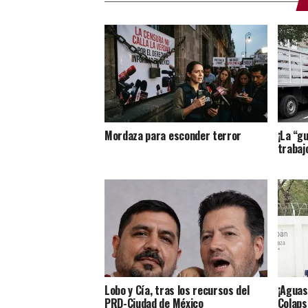
Mordaza para esconder terror
¡La “g
trabajo
Lobo y Cía, tras los recursos del
¡Aguas
PRD-Ciudad de México
Colaps