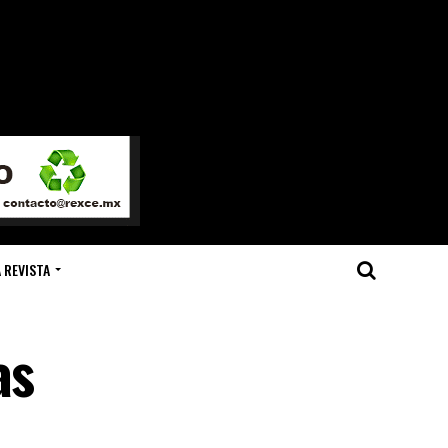
 REVISTA
as