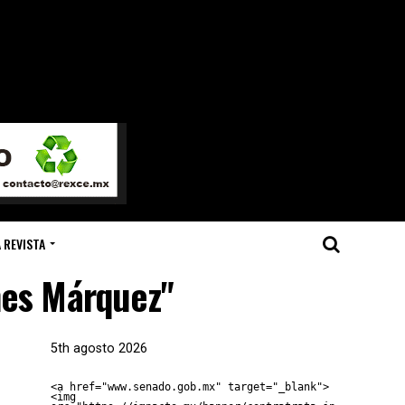
 REVISTA
nes Márquez"
5th agosto 2026
<a href="www.senado.gob.mx" target="_blank">
<img 