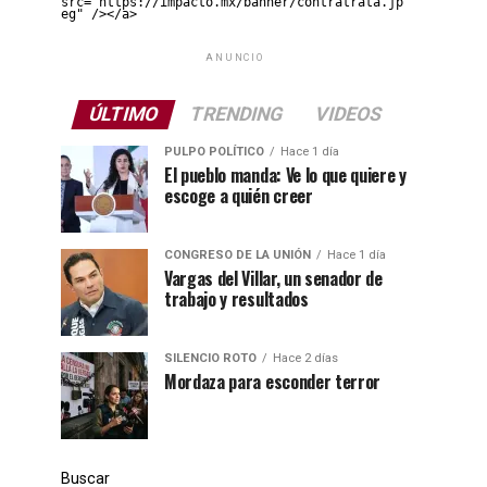
src="https://impacto.mx/banner/contratrata.jp
eg" /></a>
ANUNCIO
ÚLTIMO
TRENDING
VIDEOS
PULPO POLÍTICO
Hace 1 día
El pueblo manda: Ve lo que quiere y
escoge a quién creer
CONGRESO DE LA UNIÓN
Hace 1 día
Vargas del Villar, un senador de
trabajo y resultados
SILENCIO ROTO
Hace 2 días
Mordaza para esconder terror
Buscar