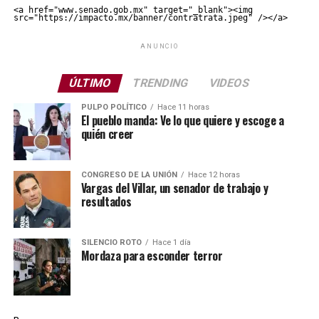
<a href="www.senado.gob.mx" target="_blank"><img 
src="https://impacto.mx/banner/contratrata.jpeg" /></a>
ANUNCIO
ÚLTIMO
TRENDING
VIDEOS
PULPO POLÍTICO
Hace 11 horas
El pueblo manda: Ve lo que quiere y escoge a
quién creer
CONGRESO DE LA UNIÓN
Hace 12 horas
Vargas del Villar, un senador de trabajo y
resultados
SILENCIO ROTO
Hace 1 día
Mordaza para esconder terror