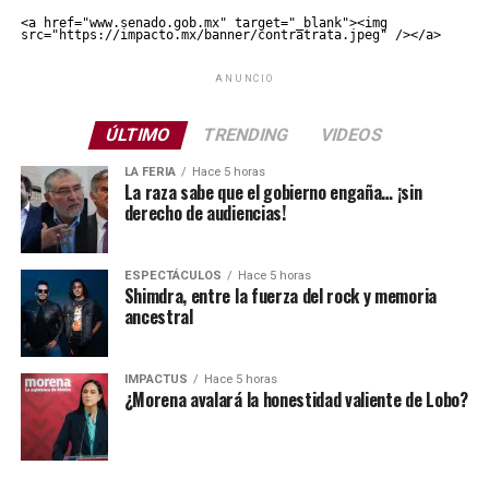
<a href="www.senado.gob.mx" target="_blank"><img 
src="https://impacto.mx/banner/contratrata.jpeg" /></a>
ANUNCIO
ÚLTIMO
TRENDING
VIDEOS
LA FERIA
Hace 5 horas
La raza sabe que el gobierno engaña… ¡sin
derecho de audiencias!
ESPECTÁCULOS
Hace 5 horas
Shimdra, entre la fuerza del rock y memoria
ancestral
IMPACTUS
Hace 5 horas
¿Morena avalará la honestidad valiente de Lobo?