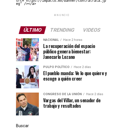
src="https://impacto.mx/banner/contratrata.jp
eg" /></a>
ANUNCIO
ÚLTIMO
TRENDING
VIDEOS
NACIONAL
Hace 2 horas
La recuperación del espacio
público genera bienestar:
Janecarlo Lozano
PULPO POLÍTICO
Hace 2 días
El pueblo manda: Ve lo que quiere y
escoge a quién creer
CONGRESO DE LA UNIÓN
Hace 2 días
Vargas del Villar, un senador de
trabajo y resultados
Buscar