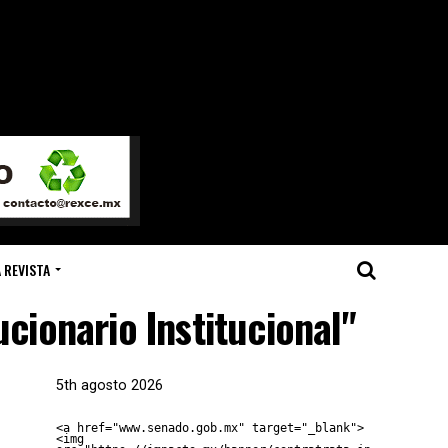
 REVISTA
cionario Institucional"
5th agosto 2026
<a href="www.senado.gob.mx" target="_blank">
<img 