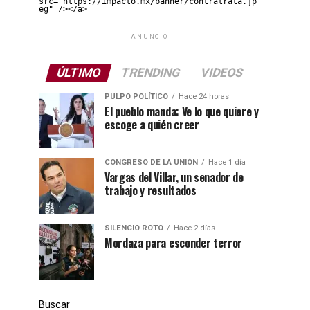
src="https://impacto.mx/banner/contratrata.jp
eg" /></a>
ANUNCIO
ÚLTIMO
TRENDING
VIDEOS
PULPO POLÍTICO
Hace 24 horas
El pueblo manda: Ve lo que quiere y
escoge a quién creer
CONGRESO DE LA UNIÓN
Hace 1 día
Vargas del Villar, un senador de
trabajo y resultados
SILENCIO ROTO
Hace 2 días
Mordaza para esconder terror
Buscar