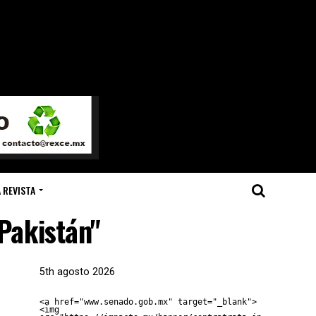
 REVISTA
Pakistán"
5th agosto 2026
<a href="www.senado.gob.mx" target="_blank">
<img 