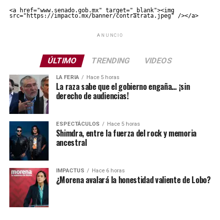
<a href="www.senado.gob.mx" target="_blank"><img 
src="https://impacto.mx/banner/contratrata.jpeg" /></a>
ANUNCIO
ÚLTIMO
TRENDING
VIDEOS
LA FERIA
Hace 5 horas
La raza sabe que el gobierno engaña… ¡sin
derecho de audiencias!
ESPECTÁCULOS
Hace 5 horas
Shimdra, entre la fuerza del rock y memoria
ancestral
IMPACTUS
Hace 6 horas
¿Morena avalará la honestidad valiente de Lobo?