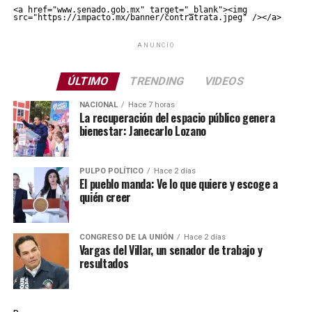
<a href="www.senado.gob.mx" target="_blank"><img 
src="https://impacto.mx/banner/contratrata.jpeg" /></a>
ANUNCIO
ÚLTIMO
TRENDING
VIDEOS
NACIONAL
Hace 7 horas
La recuperación del espacio público genera
bienestar: Janecarlo Lozano
PULPO POLÍTICO
Hace 2 días
El pueblo manda: Ve lo que quiere y escoge a
quién creer
CONGRESO DE LA UNIÓN
Hace 2 días
Vargas del Villar, un senador de trabajo y
resultados