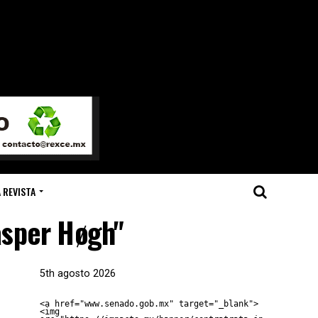
 REVISTA
asper Høgh"
5th agosto 2026
<a href="www.senado.gob.mx" target="_blank">
<img 