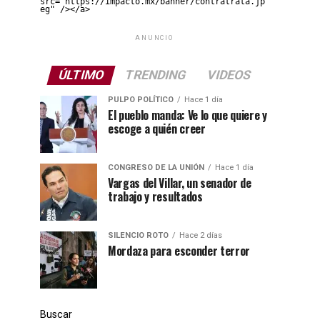
src="https://impacto.mx/banner/contratrata.jp
eg" /></a>
ANUNCIO
ÚLTIMO
TRENDING
VIDEOS
PULPO POLÍTICO
Hace 1 día
El pueblo manda: Ve lo que quiere y
escoge a quién creer
CONGRESO DE LA UNIÓN
Hace 1 día
Vargas del Villar, un senador de
trabajo y resultados
SILENCIO ROTO
Hace 2 días
Mordaza para esconder terror
Buscar