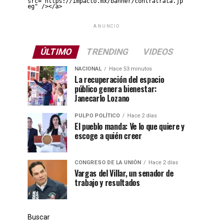
src="https://impacto.mx/banner/contratrata.jp
eg" /></a>
ANUNCIO
ÚLTIMO
TRENDING
VIDEOS
NACIONAL
Hace 53 minutos
La recuperación del espacio
público genera bienestar:
Janecarlo Lozano
PULPO POLÍTICO
Hace 2 días
El pueblo manda: Ve lo que quiere y
escoge a quién creer
CONGRESO DE LA UNIÓN
Hace 2 días
Vargas del Villar, un senador de
trabajo y resultados
Buscar