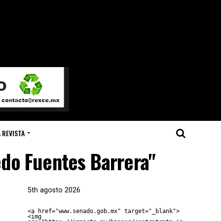
 REVISTA
edo Fuentes Barrera"
5th agosto 2026
<a href="www.senado.gob.mx" target="_blank">
<img 