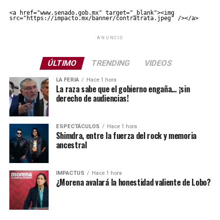
<a href="www.senado.gob.mx" target="_blank"><img 
src="https://impacto.mx/banner/contratrata.jpeg" /></a>
ANUNCIO
ÚLTIMO
TRENDING
VIDEOS
LA FERIA
Hace 1 hora
La raza sabe que el gobierno engaña… ¡sin
derecho de audiencias!
ESPECTÁCULOS
Hace 1 hora
Shimdra, entre la fuerza del rock y memoria
ancestral
IMPACTUS
Hace 1 hora
¿Morena avalará la honestidad valiente de Lobo?