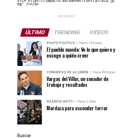
src="https://impacto.mx/banner/contratrata.jp
eg" /></a>
ANUNCIO
ÚLTIMO
TRENDING
VIDEOS
PULPO POLÍTICO
Hace 19 horas
El pueblo manda: Ve lo que quiere y
escoge a quién creer
CONGRESO DE LA UNIÓN
Hace 20 horas
Vargas del Villar, un senador de
trabajo y resultados
SILENCIO ROTO
Hace 2 días
Mordaza para esconder terror
Buscar