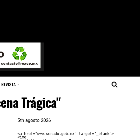
 REVISTA
cena Trágica"
5th agosto 2026
<a href="www.senado.gob.mx" target="_blank">
<img 