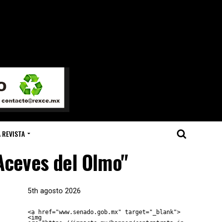
 REVISTA
 Aceves del Olmo"
5th agosto 2026
<a href="www.senado.gob.mx" target="_blank">
<img 