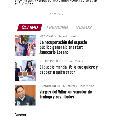
src="https://impacto.mx/banner/contratrata.jp
eg" /></a>
ANUNCIO
ÚLTIMO
TRENDING
VIDEOS
NACIONAL
Hace 6 minutos
La recuperación del espacio
público genera bienestar:
Janecarlo Lozano
PULPO POLÍTICO
Hace 2 días
El pueblo manda: Ve lo que quiere y
escoge a quién creer
CONGRESO DE LA UNIÓN
Hace 2 días
Vargas del Villar, un senador de
trabajo y resultados
Buscar